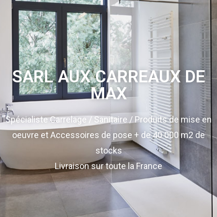
SARL AUX CARREAUX DE
MAX
Spécialiste Carrelage / Sanitaire / Produits de mise en
oeuvre et Accessoires de pose + de 40 000 m2 de
stocks
Livraison sur toute la France